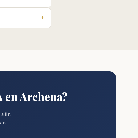
+
A en Archena?
a fin.
sin