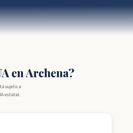
RUA en Archena?
tá sujeto a
UA estatal.