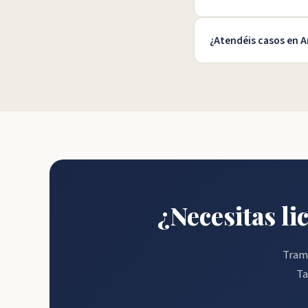
¿Atendéis casos en 
¿Necesitas l
Trami
Ta