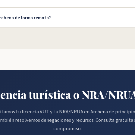
Archena de forma remota?
icencia turística o NRA/NRU
tamos tu licencia VUT y tu NRA/NRUA en Archena de principio 
mbién resolvemos denegaciones y recursos. Consulta gratuita 
compromiso.