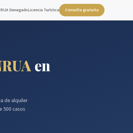
NRUA Denegado
Licencia Turística
Consulta gratuita
NRUA
en
a de alquiler
de 500 casos