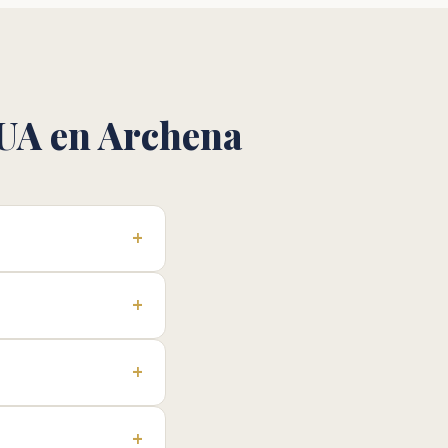
RUA en Archena
+
+
+
+