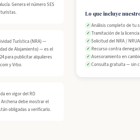
lucía. Genera el número SES
 turistas.
Lo que incluye nuestr
Análisis completo de tu 
✓
Tramitación de la licenci
✓
Solicitud del NRA / NRUA
ividad Turística (NRA) —
✓
Recurso contra denegac
ad de Alojamiento) — es el
✓
Asesoramiento en cambio
4 para publicitar alquileres
✓
Consulta gratuita — sin
.com y Vrbo.
✓
da en vigor del RD
n Archena debe mostrar el
án obligadas a verificarlo.