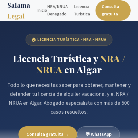
Salama
NRA/NRUA
Licencia
Consulta
Inicio
Denegado
Turística
gratuita
Legal
🏠 LICENCIA TURÍSTICA · NRA · NRUA
Licencia Turística y
NRA /
NRUA
en Algar
Todo lo que necesitas saber para obtener, mantener y
defender tu licencia de alquiler vacacional y el NRA /
NRUA en Algar. Abogado especialista con más de 500
casos resueltos.
Consulta gratuita →
💬 WhatsApp