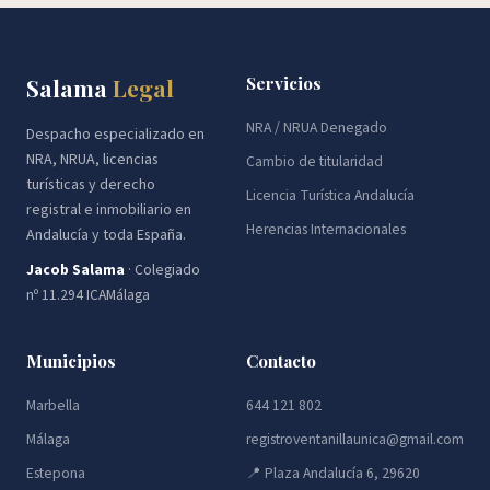
Servicios
Salama
Legal
NRA / NRUA Denegado
Despacho especializado en
NRA, NRUA, licencias
Cambio de titularidad
turísticas y derecho
Licencia Turística Andalucía
registral e inmobiliario en
Herencias Internacionales
Andalucía y toda España.
Jacob Salama
· Colegiado
nº 11.294 ICAMálaga
Municipios
Contacto
Marbella
644 121 802
Málaga
registroventanillaunica@gmail.com
Estepona
📍 Plaza Andalucía 6, 29620