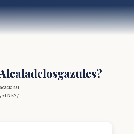
 Alcaladelosgazules?
vacacional
y el NRA /