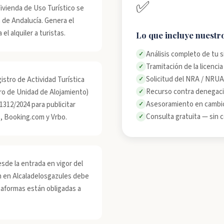
✅
ivienda de Uso Turístico se
 de Andalucía. Genera el
l alquiler a turistas.
Lo que incluye nuestro
Análisis completo de tu 
✓
Tramitación de la licenci
✓
Solicitud del NRA / NRUA
stro de Actividad Turística
✓
Recurso contra denegaci
 de Unidad de Alojamiento)
✓
Asesoramiento en cambios
 1312/2024 para publicitar
✓
Consulta gratuita — sin
b, Booking.com y Vrbo.
✓
sde la entrada en vigor del
ón en Alcaladelosgazules debe
taformas están obligadas a