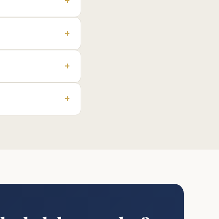
+
+
+
+