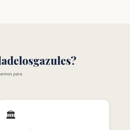
ladelosgazules?
lvemos para
🏛️