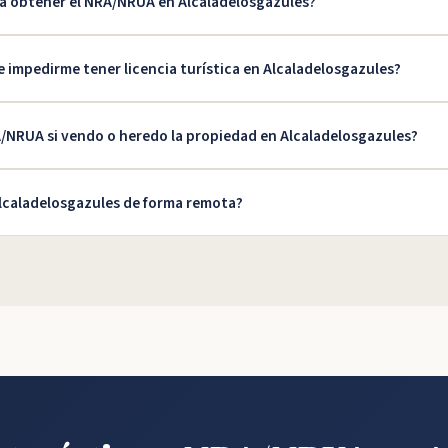
a obtener el NRA/NRUA en Alcaladelosgazules?
impedirme tener licencia turística en Alcaladelosgazules?
/NRUA si vendo o heredo la propiedad en Alcaladelosgazules?
lcaladelosgazules de forma remota?