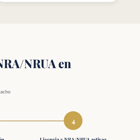
y NRA/NRUA en
pacho
4
ón
Licencia y NRA/NRUA activos