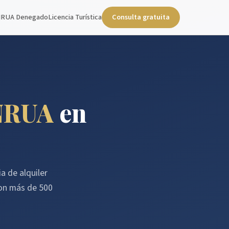
NRUA Denegado
Licencia Turística
Consulta gratuita
NRUA
en
a de alquiler
con más de 500