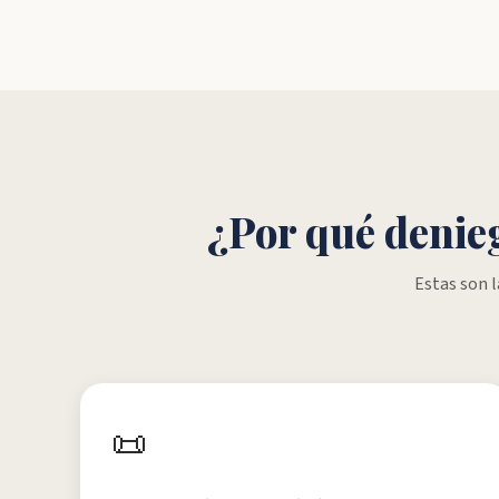
¿Por qué denie
Estas son 
📜