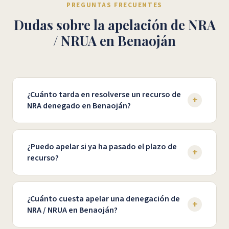
PREGUNTAS FRECUENTES
Dudas sobre la apelación de NRA
/ NRUA en Benaoján
¿Cuánto tarda en resolverse un recurso de
+
NRA denegado en Benaoján?
El plazo de resolución depende de cada caso y de la
administración implicada. En nuestra experiencia con
¿Puedo apelar si ya ha pasado el plazo de
+
casos en Benaoján, los recursos suelen resolverse
recurso?
entre 2 y 8 semanas. En situaciones de urgencia,
disponemos de procedimientos acelerados para
Aunque los plazos son importantes, existen distintas
acortar los plazos al máximo.
vías legales para impugnar una denegación incluso si
¿Cuánto cuesta apelar una denegación de
+
el plazo ordinario ha vencido. Analizamos tu caso
NRA / NRUA en Benaoján?
concreto en Benaoján para determinar la mejor